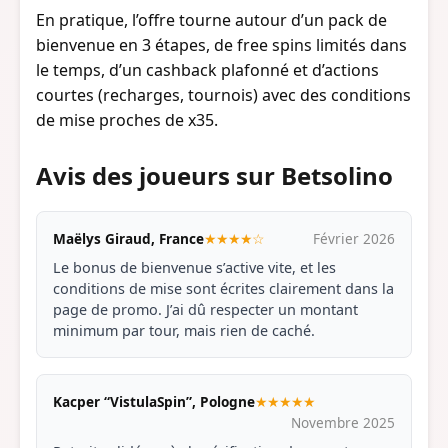
En pratique, l’offre tourne autour d’un pack de
bienvenue en 3 étapes, de free spins limités dans
le temps, d’un cashback plafonné et d’actions
courtes (recharges, tournois) avec des conditions
de mise proches de x35.
Avis des joueurs sur Betsolino
Maëlys Giraud, France
★★★★☆
Février 2026
Le bonus de bienvenue s’active vite, et les
conditions de mise sont écrites clairement dans la
page de promo. J’ai dû respecter un montant
minimum par tour, mais rien de caché.
Kacper “VistulaSpin”, Pologne
★★★★★
Novembre 2025