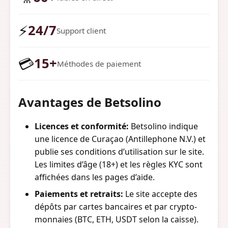
⚡
24/7
Support client
💳
15+
Méthodes de paiement
Avantages de Betsolino
Licences et conformité:
Betsolino indique
une licence de Curaçao (Antillephone N.V.) et
publie ses conditions d’utilisation sur le site.
Les limites d’âge (18+) et les règles KYC sont
affichées dans les pages d’aide.
Paiements et retraits:
Le site accepte des
dépôts par cartes bancaires et par crypto-
monnaies (BTC, ETH, USDT selon la caisse).