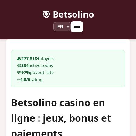
🎯 Betsolino
👥
277,818+
players
🟢
334
active today
💸
97%
payout rate
⭐
4.8/5
rating
Betsolino casino en
ligne : jeux, bonus et
paiements