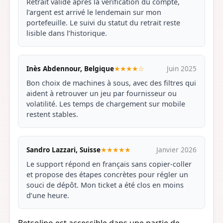
Retrait validé après la vérification du compte,
l’argent est arrivé le lendemain sur mon
portefeuille. Le suivi du statut du retrait reste
lisible dans l’historique.
Inès Abdennour, Belgique
★★★★☆
Juin 2025
Bon choix de machines à sous, avec des filtres qui
aident à retrouver un jeu par fournisseur ou
volatilité. Les temps de chargement sur mobile
restent stables.
Sandro Lazzari, Suisse
★★★★★
Janvier 2026
Le support répond en français sans copier-coller
et propose des étapes concrètes pour régler un
souci de dépôt. Mon ticket a été clos en moins
d’une heure.
Betsolino est accessible dans une partie de