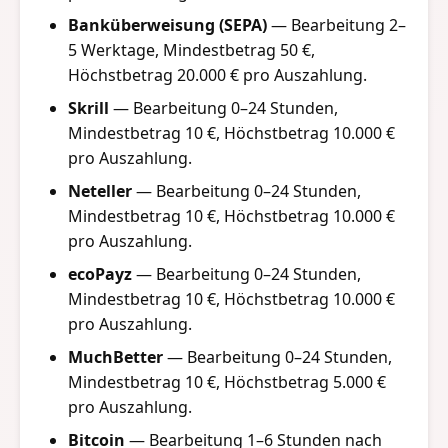
Banküberweisung (SEPA)
— Bearbeitung 2–
5 Werktage, Mindestbetrag 50 €,
Höchstbetrag 20.000 € pro Auszahlung.
Skrill
— Bearbeitung 0–24 Stunden,
Mindestbetrag 10 €, Höchstbetrag 10.000 €
pro Auszahlung.
Neteller
— Bearbeitung 0–24 Stunden,
Mindestbetrag 10 €, Höchstbetrag 10.000 €
pro Auszahlung.
ecoPayz
— Bearbeitung 0–24 Stunden,
Mindestbetrag 10 €, Höchstbetrag 10.000 €
pro Auszahlung.
MuchBetter
— Bearbeitung 0–24 Stunden,
Mindestbetrag 10 €, Höchstbetrag 5.000 €
pro Auszahlung.
Bitcoin
— Bearbeitung 1–6 Stunden nach