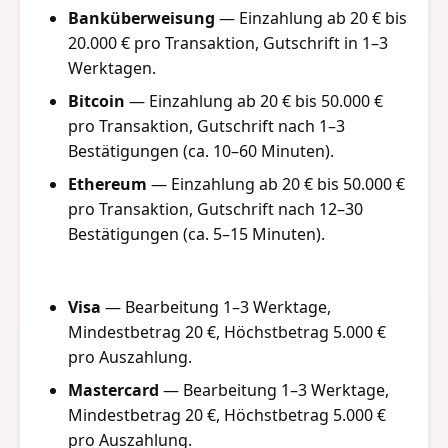
Banküberweisung
— Einzahlung ab 20 € bis
20.000 € pro Transaktion, Gutschrift in 1–3
Werktagen.
Bitcoin
— Einzahlung ab 20 € bis 50.000 €
pro Transaktion, Gutschrift nach 1–3
Bestätigungen (ca. 10–60 Minuten).
Ethereum
— Einzahlung ab 20 € bis 50.000 €
pro Transaktion, Gutschrift nach 12–30
Bestätigungen (ca. 5–15 Minuten).
Visa
— Bearbeitung 1–3 Werktage,
Mindestbetrag 20 €, Höchstbetrag 5.000 €
pro Auszahlung.
Mastercard
— Bearbeitung 1–3 Werktage,
Mindestbetrag 20 €, Höchstbetrag 5.000 €
pro Auszahlung.