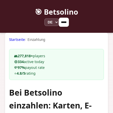
🎯 Betsolino
Startseite
Einzahlung
👥
277,818+
players
🟢
334
active today
💸
97%
payout rate
⭐
4.8/5
rating
Bei Betsolino
einzahlen: Karten, E-